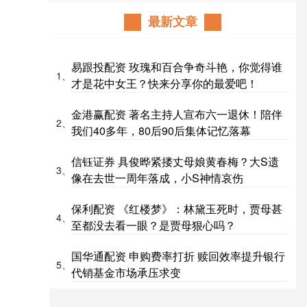
最新文章
易跟投配资 玫瑰和百合争奇斗艳，你觉得谁
1、
才是花中女王？快来分享你的最爱吧！
金港赢配资 著名主持人宣布六一退休！陪伴
2、
我们40多年，80后90后集体记忆落幕
信钰证券 具俊晔紧搂丈母娘黄春梅？大S遗
3、
像在去世一周年落成，小S神情哀伤
保利配资 《红楼梦》：林黛玉死时，贾母甚
4、
至都没去看一眼？是贾母狠心吗？
国华通配资 申购费率打折 赎回效率提升银行
5、
代销基金市场承压求变