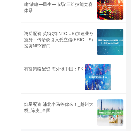
建“战略—民生—市场”三维技能竞赛
体系
鸿岳配资 英特尔(INTC.US)加速业务
瘦身：传洽谈引入爱立信(ERIC.US)
投资NEX部门
有富策略配资 海外谈中国：FK
灿星配资 浦北半马等你来！_越州大
桥_陈皮_全国