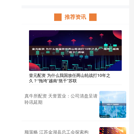
推荐资讯
壹元配资 为什么我国放任两山轮战打10年之
久？“拖垮”越南“熬干”苏联
真牛所配资 天誉置业：公司清盘呈请
聆讯延期
顺策略 江苏金湖县总工会探索构