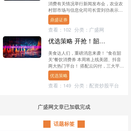
消费有关情况举行新闻发布会，农业农
村部市场与信息化司司长雷刘功表示，
农业农村部将会同相关部门大力拓宽农
鼎盛证券
产品消费渠道，丰富消费....
查看：
102
分类：
广盛网
优选策略 开抢！韶关餐饮消费券上线三大平台
美食达人们，重磅消息来袭！ “食在韶
关”餐饮消费券 本周将上线美团、抖音
两大热门平台！ 搭配云闪付，三大平台
齐发力， 带你解锁“边逛边省”的美食新
优选策略
姿势～ 超值消....
查看：
149
分类：
配资炒股平台
广盛网文章已加载完成
话题标签