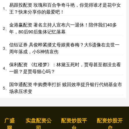
易跟投配资 玫瑰和百合争奇斗艳，你觉得谁才是花中女
1、
王？快来分享你的最爱吧！
金港赢配资 著名主持人宣布六一退休！陪伴我们40多
2、
年，80后90后集体记忆落幕
信钰证券 具俊晔紧搂丈母娘黄春梅？大S遗像在去世一
3、
周年落成，小S神情哀伤
保利配资 《红楼梦》：林黛玉死时，贾母甚至都没去看
4、
一眼？是贾母狠心吗？
国华通配资 申购费率打折 赎回效率提升银行代销基金市
5、
场承压求变
广盛
实盘配资公
配资炒股平
配资炒股开
网
司
台
户